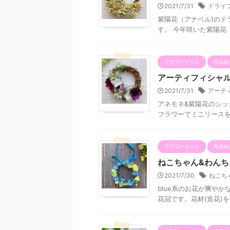
2021/7/31
ドライ
紫陽花（アナベル)のド
す。 今年咲いた紫陽花
フラワーリース
作品紹
アーティフィシャルフラ
2021/7/31
アーテ
アネモネ&紫陽花のシッ
フラワーでミニリースを
フラワーリース
作品紹
ねこちゃん&わんちゃん
2021/7/30
ねこち
blue系のお花が爽や
花冠です。花材(造花)