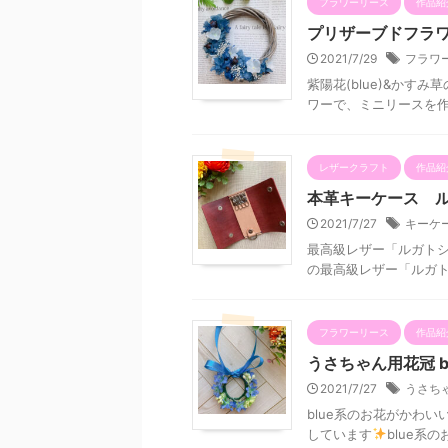
フラワーリース
作品紹
プリザーブドフラワー
2021/7/29
フラワ
紫陽花(blue)&かす
ワーで、ミニリースを作
レザークラフト
作品紹
本革キーケース 
2021/7/27
キーケ
最高級レザー「ルガトシ
の最高級レザー「ルガト
フラワーリース
作品紹
うさちゃん用花冠 blu
2021/7/27
うさち
blue系のお花がかわ
しています
blue系