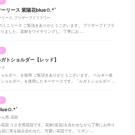
介
リース 紫陽花blue✩.*˚
ーリース
,
プリザーブドフラワー
み草のミニリース ご覧頂きありがとうございます。 プリザーブドフラ
りました。花材をワイヤリングし、丁寧にお ...
介
ルガトショルダー【レッド】
ース
ョルダー」を使用 ご覧頂きありがとうございます。 ベルギー産
ショルダー」を使用したキーケースです。「ルガトショルダー ...
介
e✩.*˚
ゃん用
,
花冠
いい花冠 うさぎ用花冠です。花材(造花)を合わせながら丁寧にお作り
のお花に実を組み合わせた、可愛い花冠です。 リボン ...