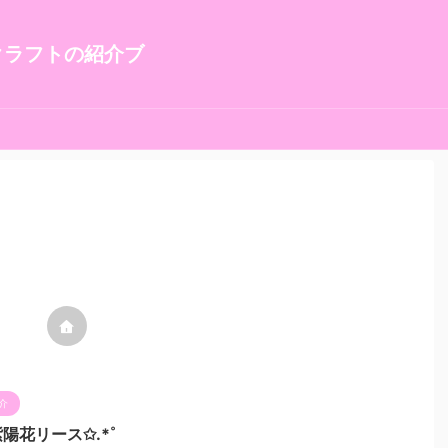
クラフトの紹介ブ
介
陽花リース✩.*˚