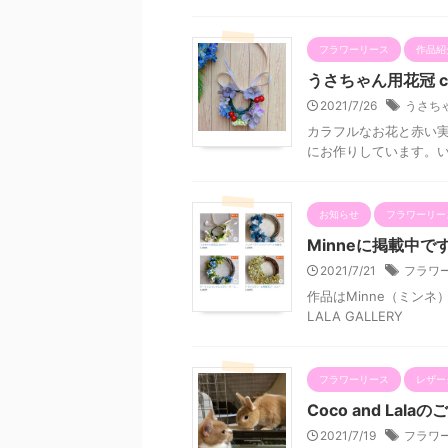
フラワーリース
作品紹
うさちゃん用花冠 colo
2021/7/26
うさち
カラフルなお花と赤い実
にお作りしています。い
お知らせ
フラワーリー
Minneに掲載中で
2021/7/21
フラワ
作品はMinne（ミンネ）
LALA GALLERY
フラワーリース
レザー
Coco and Lala
2021/7/19
フラワ