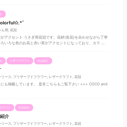
介
rful✩.*˚
ゃん用
,
花冠
がアクセント うさぎ用花冠です。花材(造花)を合わせながら丁寧
ろいろな色のお花と赤い実がアクセントになっており、カラ ...
ス
レザークラフト
作品紹介
す
ーリース
,
プリザーブドフラワー
,
レザークラフト
,
花冠
にも掲載しています。 是非こちらもご覧下さい >>> COCO and
クラフト
作品紹介
のご紹介
ーリース
,
プリザーブドフラワー
,
レザークラフト
,
花冠